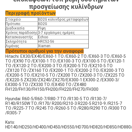
προσγείωσης κυλίνδρων
Περιγραφή προϊόντων
Στοιχείο
BD2G κύλινδρος μεταφορέων
Πρότυπο
BD2G
Διαδικασία
Ρίψη
Χρόνος παράδοσης
3-7 εργάσιμες ημέρες
Κατασκευαστής
Echoo
Σκληρότητα
HRC52-56
Λιμένας
Xiamen
Πρότυποι αριθμοί για την αναφορά
Hitachi: EX30/EX40/EX60-1 ΤΟ /EX60-2 ΤΟ /EX60-3 ΤΟ /EX60-5
ΤΟ /EX90 ΤΟ /EX100-1 ΤΟ /EX100-3 ΤΟ /EX100-5 ΤΟ /EX120-1
ΤΟ /EX120-2 ΤΟ /EX200-3 ΤΟ /EX200-5 ΤΟ /EX210-5 ΤΟ
/ZX120 ΤΟ /ZX160 ΤΟ /EX200-1 ΤΟ /EX200-2 ΤΟ /EX200-3 ΤΟ
/EX200-5 ΤΟ /EX210-5 ΤΟ /ZX200 ΤΟ /ZX200-3 ΤΟ /ZX225 ΤΟ
/EX220-5 ZX230/ZX240/ZX270/EX300-1 EX300-2 /EX300-3/
EX300-5 ΤΟ /ZX330 ΤΟ /EX450 ΤΟ /ZX480
FH120/FH130/FH150/FH200/FH220/FH270/FH300
Hyundai: R60-5/R60-7/R80-7 ΤΟ /R130-5 ΤΟ /R130-7/
R140/R150W ΤΟ /R170/ R200/R210-3 R220-5 R210-9 /R215-7
ΤΟ /R225-7 ΤΟ /R245 ΤΟ /R260-5 ΤΟ /R280/R290 ΤΟ /R300 ΤΟ
/R305-7
Kato:
HD140/HD250/HD400/HD450/HD550/HD700/HD820/HD850/HD880