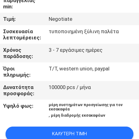
παραγγελίας
ΈΛΕΓΧΟΣ
min:
Τιμή:
Negotiate
ΕΙΔΉΣΕΙΣ
Συσκευασία
τυποποιημένη ξύλινη παλέτα
λεπτομέρειες:
ΖΗΤΉΣΤΕ
Χρόνος
3 - 7 εργάσιμες ημέρες
ΈΝΑ
παράδοσης:
ΑΠΌΣΠΑΣΜΑ
Όροι
T/T, western union, paypal
πληρωμής:
SITEMAP
Δυνατότητα
100000 pcs / μήνα
προσφοράς:
PRIVACY
Υψηλό φως:
μέρη συστημάτων προσγείωσης για τον
εκσακαφέα
POLICY
,
μέρη διαδρομής εκσακαφέων
ΚΑΛΎΤΕΡΗ ΤΙΜΉ