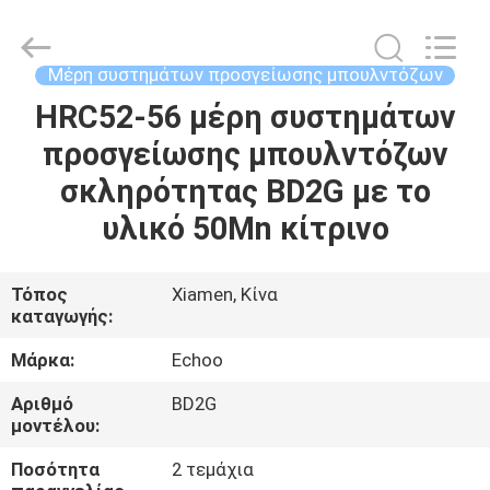
2026
Echoo
Corporation.
All
Rights
Μέρη συστημάτων προσγείωσης μπουλντόζων
Reserved.
HRC52-56 μέρη συστημάτων
ΣΠΊΤΙ
προσγείωσης μπουλντόζων
ΠΡΟΪΌΝΤΑ
σκληρότητας BD2G με το
υλικό 50Mn κίτρινο
ΠΕΡΊΠΟΥ
ΕΜΕΊΣ
Τόπος
Xiamen, Κίνα
καταγωγής:
ΓΎΡΟΣ
Μάρκα:
Echoo
ΕΡΓΟΣΤΑΣΊΩΝ
Αριθμό
BD2G
μοντέλου:
ΠΟΙΟΤΙΚΌΣ
Ποσότητα
2 τεμάχια