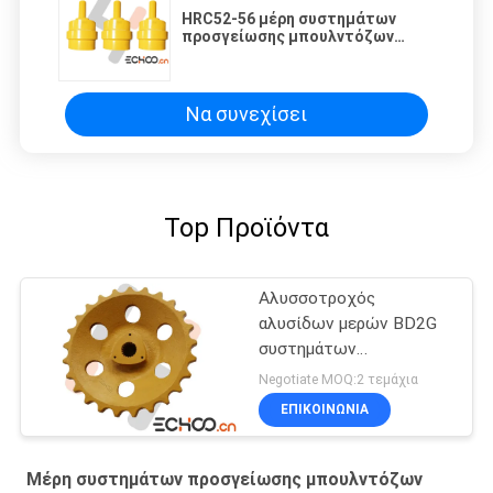
HRC52-56 μέρη συστημάτων
προσγείωσης μπουλντόζων
σκληρότητας BD2G με το υλικό
50Mn κίτρινο
Να συνεχίσει
Top Προϊόντα
Αλυσσοτροχός
αλυσίδων μερών BD2G
συστημάτων
προσγείωσης
Negotiate MOQ:2 τεμάχια
αλυσσοτροχών/
ΕΠΙΚΟΙΝΩΝΙΑ
εκσακαφέων της
Mitsubishi BD2G
Μέρη συστημάτων προσγείωσης μπουλντόζων